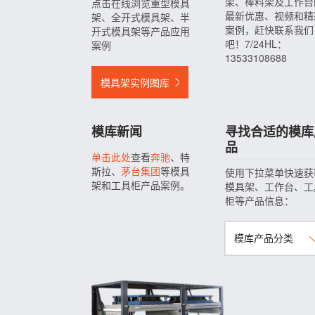
架、棒料架及工作台
点击在线浏览重型模具
最新优惠、视频和精
架、全开式模具架、半
案例，赶快联系我们
开式模具架等产品应用
吧！7/24HL：
案例
13533108688
模具架实例图库
模库新闻
寻找合适的模库
品
单击此处
查看
奔驰
、特
斯拉、
茅台集团
等模具
使用下拉菜单快速获
架和工具柜产品案例。
模具架、工作台、工
柜等产品信息：
模库产品分类