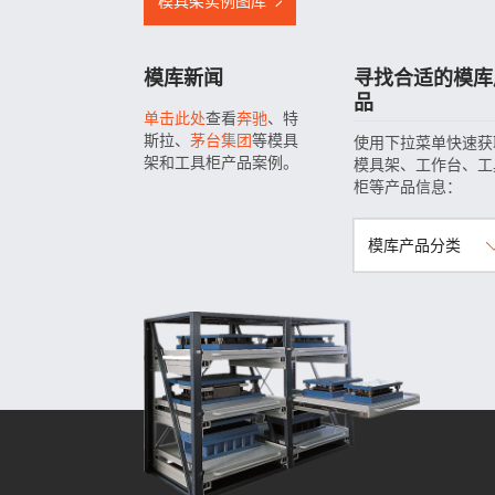
模具架实例图库
模库新闻
寻找合适的模库
品
单击此处
查看
奔驰
、特
斯拉、
茅台集团
等模具
使用下拉菜单快速获
架和工具柜产品案例。
模具架、工作台、工
柜等产品信息：
模库产品分类