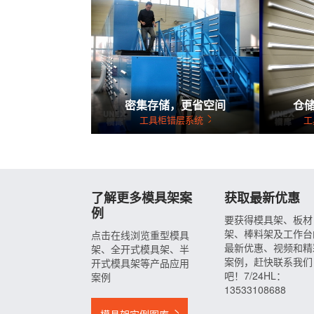
密集存储，更省空间
仓
工具柜错层系统
工
了解更多模具架案
获取最新优惠
例
要获得模具架、板材
架、棒料架及工作台
点击在线浏览重型模具
最新优惠、视频和精
架、全开式模具架、半
案例，赶快联系我们
开式模具架等产品应用
吧！7/24HL：
案例
13533108688