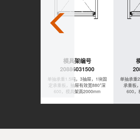
具架编号
模具架编号
6031000
20886031500
20
，3抽屉，1块固定
单抽承重1.5吨，3抽屉，1块固
单抽承重2
屉有效宽880*深
定承重板，抽屉有效宽880*深
承重板，
具架高2000mm
600，模具架高2000mm
600，