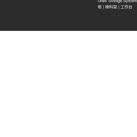
Unex Storage Sys
柜
|
棒料架
|
工作台