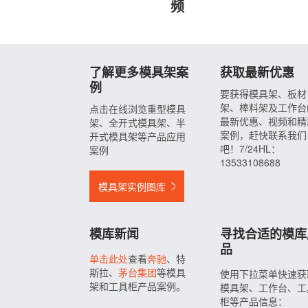
频
了解更多模具架案
获取最新优惠
例
要获得模具架、板材
架、棒料架及工作台
点击在线浏览重型模具
最新优惠、视频和精
架、全开式模具架、半
案例，赶快联系我们
开式模具架等产品应用
吧！7/24HL：
案例
13533108688
模具架实例图库
模库新闻
寻找合适的模库
品
单击此处
查看
奔驰
、特
斯拉、
茅台集团
等模具
使用下拉菜单快速获
架和工具柜产品案例。
模具架、工作台、工
柜等产品信息：