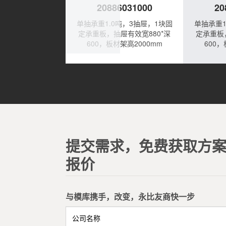
6031000
20886031000
20
0吨，3抽屉，1块固
单抽承重1.0吨，3抽屉，1块固
单抽承重1
屉有效宽880*深
定承重板，抽屉有效宽880*深
定承重板
材架高2000mm
600，板材架高2000mm
600，
提交需求，免费获取方
报价
与模库携手，改变，永比友商快一步