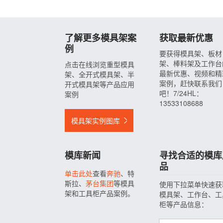
了解更多模具架案
获取最新优惠
例
要获得模具架、板材
架、棒料架及工作台
点击在线浏览重型模具
最新优惠、视频和精
架、全开式模具架、半
案例，赶快联系我们
开式模具架等产品应用
吧！7/24HL：
案例
13533108688
模具架实例图库
模库新闻
寻找合适的模库
品
单击此处
查看
奔驰
、特
斯拉、
茅台集团
等模具
使用下拉菜单快速获
架和工具柜产品案例。
模具架、工作台、工
柜等产品信息：