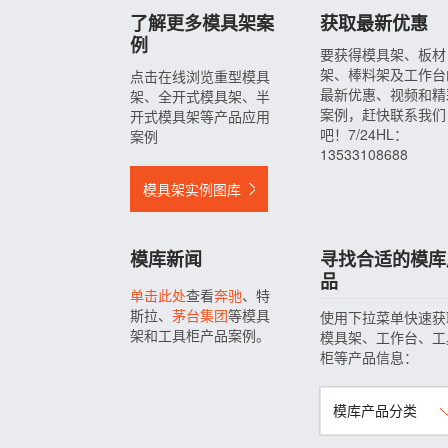
了解更多模具架案
获取最新优惠
例
要获得模具架、板材
架、棒料架及工作台
点击在线浏览重型模具
最新优惠、视频和精
架、全开式模具架、半
案例，赶快联系我们
开式模具架等产品应用
吧！7/24HL：
案例
13533108688
模具架实例图库
模库新闻
寻找合适的模库
品
单击此处
查看
奔驰
、特
斯拉、
茅台集团
等模具
使用下拉菜单快速获
架和工具柜产品案例。
模具架、工作台、工
柜等产品信息：
模库产品分类