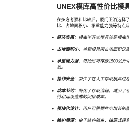
UNEX模库高性价比模
在多方考察和比较后，厦门卫浴选择了
比、占地面积小、承重能力强等特点
经济实惠
：模库半开式模具架是模库性
占地面积小
：单套模具架占地面积仅需
承重能力强
：每抽屉可存放1500公
放。
操作安全
：减少了在人工存取模具过
成本节约
：简化了存取流程，减少了
待和延误造成的间接成本。
模块化设计
：用户可根据业务增长的
维护简便
：由于结构简单，抽屉式模