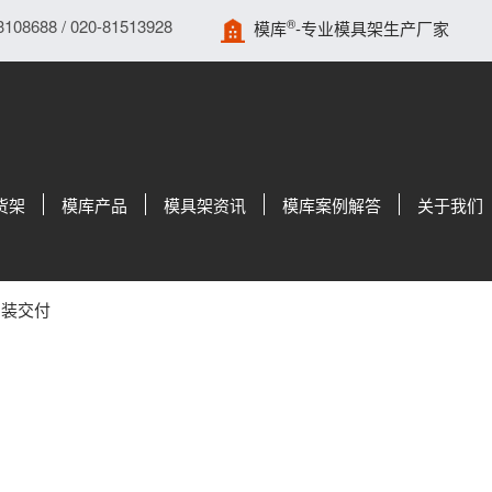
688 / 020-81513928
®
模库
-专业模具架生产厂家
货架
模库产品
模具架资讯
模库案例解答
关于我们
安装交付