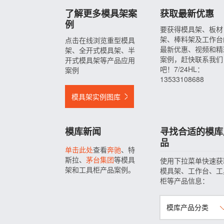
了解更多模具架案
获取最新优惠
例
要获得模具架、板材
架、棒料架及工作台
点击在线浏览重型模具
最新优惠、视频和精
架、全开式模具架、半
案例，赶快联系我们
开式模具架等产品应用
吧！7/24HL：
案例
13533108688
模具架实例图库
模库新闻
寻找合适的模库
品
单击此处
查看
奔驰
、特
斯拉、
茅台集团
等模具
使用下拉菜单快速获
架和工具柜产品案例。
模具架、工作台、工
柜等产品信息：
模库产品分类