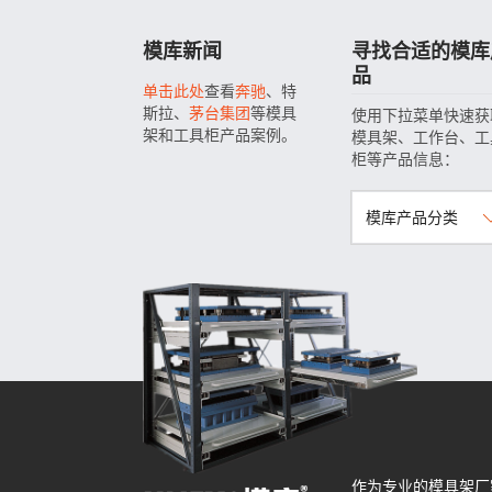
模库新闻
寻找合适的模库
品
单击此处
查看
奔驰
、特
斯拉、
茅台集团
等模具
使用下拉菜单快速获
架和工具柜产品案例。
模具架、工作台、工
柜等产品信息：
模库产品分类
作为专业的模具架厂