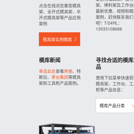
架、棒料架及工作台
点击在线浏览重型模具
最新优惠、视频和精
架、全开式模具架、半
案例，赶快联系我们
开式模具架等产品应用
吧！7/24HL：
案例
13533108688
模具架实例图库
模库新闻
寻找合适的模库
品
单击此处
查看
奔驰
、特
斯拉、
茅台集团
等模具
使用下拉菜单快速获
架和工具柜产品案例。
模具架、工作台、工
柜等产品信息：
模库产品分类