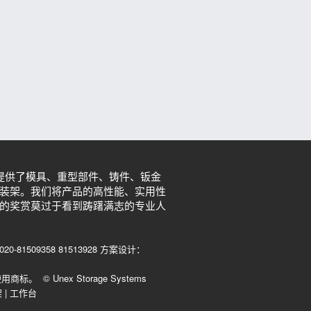
提供了模具、重型部件、铸件、钣金
装架。我们将产品的高性能、实用性
的奖赏莫过于看到踌躇满志的专业人
09358 81513928 方案设计：
© Unex Storage Systems
架
|
工作台