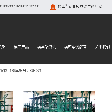
688 / 020-81513928
®
模库
-专业模具架生产厂家
货架
模库产品
模具架资讯
模库案例解答
关于我们
案例（图库编号：QK07）