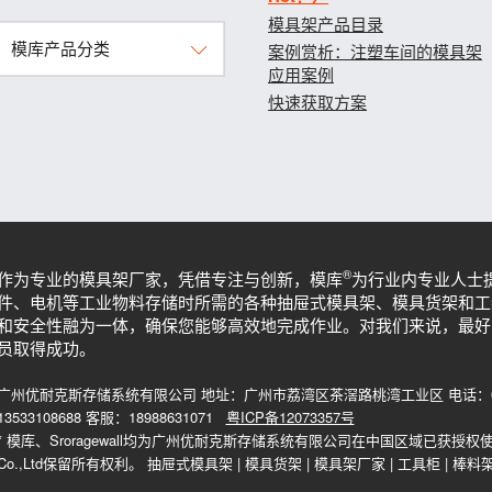
模具架产品目录
模库产品分类
案例赏析：注塑车间的模具架
应用案例
快速获取方案
®
作为专业的模具架厂家，凭借专注与创新，模库
为行业内专业人士
件、电机等工业物料存储时所需的各种抽屉式模具架、模具货架和工
和安全性融为一体，确保您能够高效地完成作业。对我们来说，最好
员取得成功。
广州优耐克斯存储系统有限公司 地址：广州市荔湾区茶滘路桃湾工业区 电话：020-815
13533108688 客服：18988631071
粤ICP备12073357号
* 模库、Sroragewall均为广州优耐克斯存储系统有限公司在中国区域已获授权使用商标。 
Co.,Ltd保留所有权利。
抽屉式模具架
|
模具货架
|
模具架厂家
|
工具柜
|
棒料