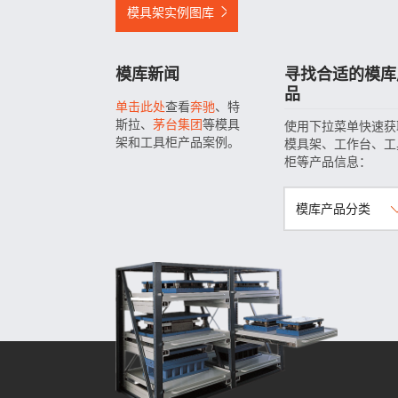
模具架实例图库
模库新闻
寻找合适的模库
品
单击此处
查看
奔驰
、特
斯拉、
茅台集团
等模具
使用下拉菜单快速获
架和工具柜产品案例。
模具架、工作台、工
柜等产品信息：
模库产品分类