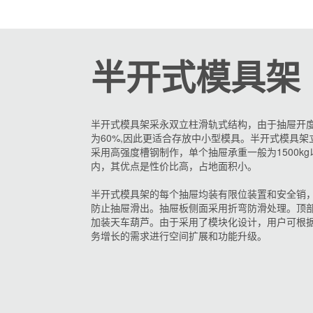
半开式模具架
半开式模具架采永双立柱滑轨式结构，由于抽屉开
为60%,因此更适合存放中小型模具。半开式模具架
采用高强度槽钢制作，单个抽屉承重一般为1500kg
内，其优点是性价比高，占地面积小。
半开式模具架的每个抽屉均装有限位装置和安全销
防止抽屉滑出。抽屉板侧面采用折弯防滑处理。顶
加装天车葫芦。由于采用了模块化设计，用户可根
务增长的需求进行空间扩展和功能升级。