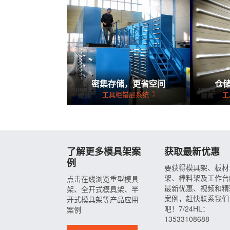
密集存储，更省空间
仓
工具柜错层系统
工
了解更多模具架案
获取最新优惠
例
要获得模具架、板材
架、棒料架及工作台
点击在线浏览重型模具
最新优惠、视频和精
架、全开式模具架、半
案例，赶快联系我们
开式模具架等产品应用
吧！7/24HL：
案例
13533108688