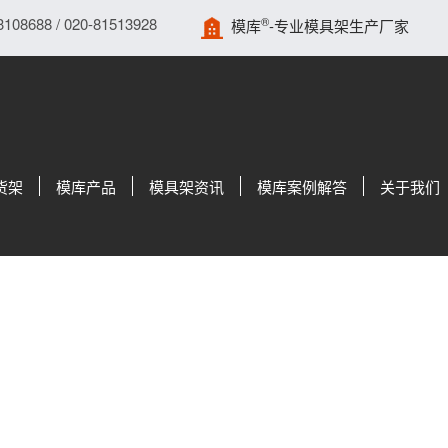
688 / 020-81513928
®
模库
-专业模具架生产厂家
货架
模库产品
模具架资讯
模库案例解答
关于我们