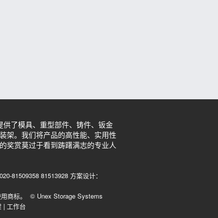
提供了模具、重型部件、铸件、钣金
装架。我们将产品的高性能、实用性
的奖赏莫过于看到踌躇满志的专业人
09358 81513928 方案设计：
© Unex Storage Systems
架
|
工作台