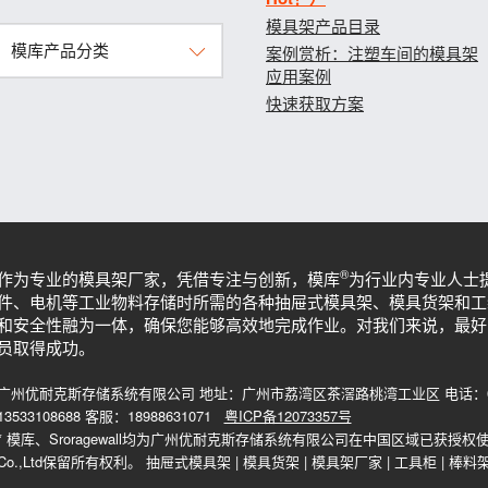
模具架产品目录
模库产品分类
案例赏析：注塑车间的模具架
应用案例
快速获取方案
®
作为专业的模具架厂家，凭借专注与创新，模库
为行业内专业人士
件、电机等工业物料存储时所需的各种抽屉式模具架、模具货架和工
和安全性融为一体，确保您能够高效地完成作业。对我们来说，最好
员取得成功。
广州优耐克斯存储系统有限公司 地址：广州市荔湾区茶滘路桃湾工业区 电话：020-815
13533108688 客服：18988631071
粤ICP备12073357号
* 模库、Sroragewall均为广州优耐克斯存储系统有限公司在中国区域已获授权使用商标。 
Co.,Ltd保留所有权利。
抽屉式模具架
|
模具货架
|
模具架厂家
|
工具柜
|
棒料