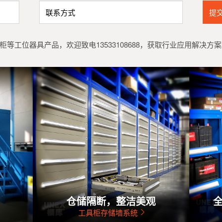
提
等工位器具产品，欢迎致电13533108688，获取行业应用解决方
仓储隔断，整洁美观
工具柜存储墙系统