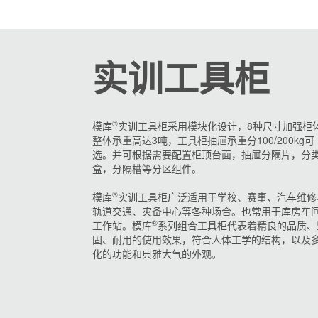
实训工具柜
®
模库
实训工具柜采用模块化设计，8种尺寸加强柜
整体承重高达3吨，工具柜抽屉承重分100/200kg可
选。并可根据需要配置柜顶台面，抽屉分隔片，分
盒，分隔槽等分区组件。
®
模库
实训工具柜广泛适用于学校、赛事、汽车维修
轨道交通、灾备中心等各种场合。也常用于库房车
®
工作站。模库
系列组合工具柜代表着精良的品质、
固、耐用的使用效果，符合人体工学的结构，以及
化的功能和典雅大气的外观。