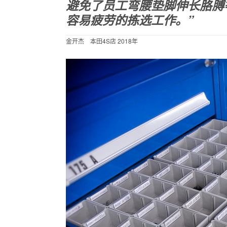
避免了员工弯腰垫脚伸长胳膊
容易疲劳的拣选工作。”
金开杰 本田4S店 2018年