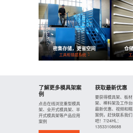
密集存储，更省空间
仓
工具柜错层系统
工
了解更多模具架案
获取最新优惠
例
要获得模具架、板材
架、棒料架及工作台
点击在线浏览重型模具
最新优惠、视频和精
架、全开式模具架、半
案例，赶快联系我们
开式模具架等产品应用
吧！7/24HL：
案例
13533108688