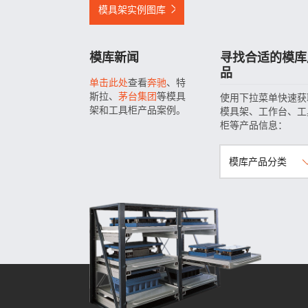
模具架实例图库
模库新闻
寻找合适的模库
品
单击此处
查看
奔驰
、特
斯拉、
茅台集团
等模具
使用下拉菜单快速获
架和工具柜产品案例。
模具架、工作台、工
柜等产品信息：
模库产品分类