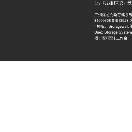
业。对我们来说，最
广州优耐克斯存储系统
81509358 815139
* 模库、Srorag
Unex Storage Sys
柜
|
棒料架
|
工作台